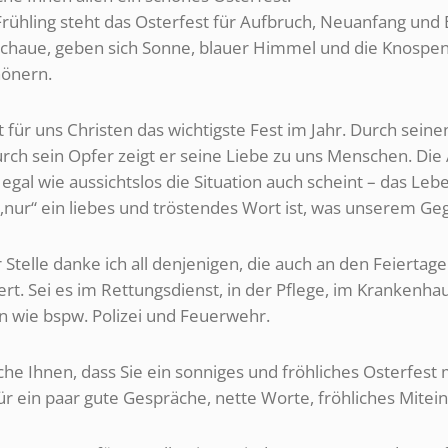
Frühling steht das Osterfest für Aufbruch, Neuanfang un
schaue, geben sich Sonne, blauer Himmel und die Knospe
hönern.
t für uns Christen das wichtigste Fest im Jahr. Durch sei
urch sein Opfer zeigt er seine Liebe zu uns Menschen. Di
 egal wie aussichtslos die Situation auch scheint – das L
nur“ ein liebes und tröstendes Wort ist, was unserem Geg
 Stelle danke ich all denjenigen, die auch an den Feiert
ert. Sei es im Rettungsdienst, in der Pflege, im Kranken
n wie bspw. Polizei und Feuerwehr.
he Ihnen, dass Sie ein sonniges und fröhliches Osterfest
für ein paar gute Gespräche, nette Worte, fröhliches Mite