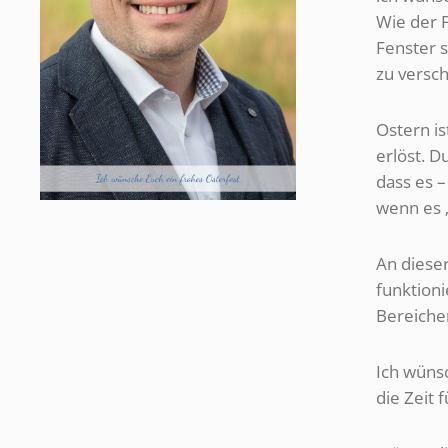
Wie der 
Fenster 
zu versc
Ostern is
erlöst. D
dass es –
wenn es „
An dieser
funktioni
Bereiche
Ich wünsc
die Zeit 