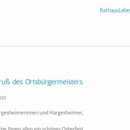
Rathaus
Lebe
ruß des Ortsbürgermeisters
2023
rgesheimerinnen und Hargesheimer,
he Ihnen allen ein schönes Osterfest.