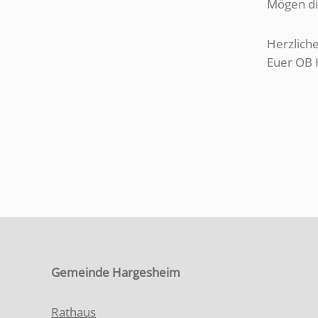
Mögen die
Herzlich
Euer OB 
Gemeinde Hargesheim
Rathaus